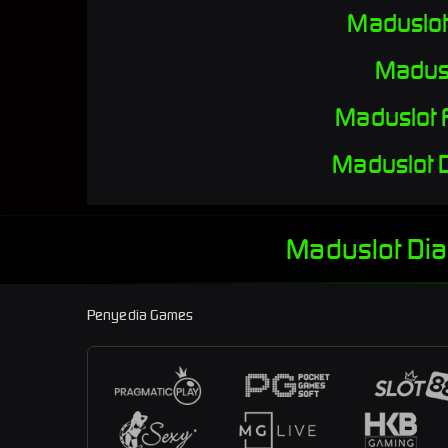
Maduslo
Madusl
Maduslot
Maduslot 
Maduslot Di
Penyedia Games