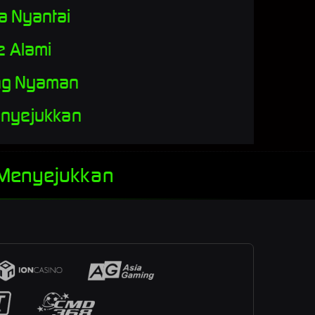
 Nyantai
e Alami
ng Nyaman
enyejukkan
 Menyejukkan