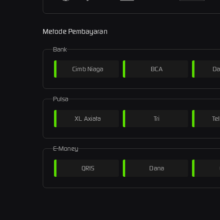
Metode Pembayaran
Bank
Cimb Niaga
BCA
D
Pulsa
XL Axiata
Tri
Te
E-Money
QRIS
Dana