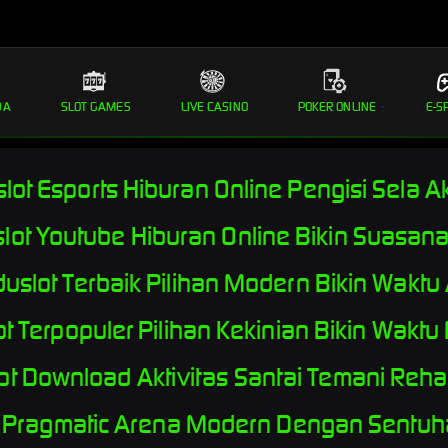
DA
SLOT GAMES
LIVE CASINO
POKER ONLINE
E-S
ot Esports Hiburan Online Pengisi Sela Ak
ot Youtube Hiburan Online Bikin Suasan
uslot Terbaik Pilihan Modern Bikin Waktu 
t Terpopuler Pilihan Kekinian Bikin Wakt
t Download Aktivitas Santai Temani Reh
 Pragmatic Arena Modern Dengan Sentuh