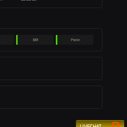
BRI
Panin
LIVECHAT