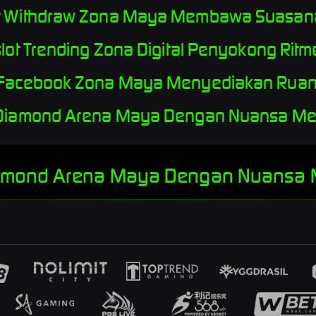
t Withdraw Zona Maya Membawa Suasana
ot Trending Zona Digital Penyokong Ritm
 Facebook Zona Maya Menyediakan Rua
Diamond Arena Maya Dengan Nuansa M
amond Arena Maya Dengan Nuansa